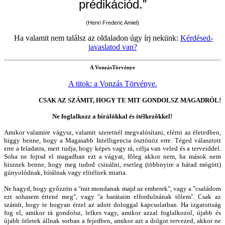
prédikációd.”
(Henri Frederic Amiel)
Ha valamit nem találsz az oldaladon úgy írj nekünk:
Kérdésed-
javaslatod van?
A VonzásTörvénye
A titok: a Vonzás Törvénye.
CSAK AZ SZÁMIT, HOGY TE MIT GONDOLSZ MAGADRÓL!
Ne foglalkozz a bírálókkal és ítélkezõkkel!
Amikor valamire vágysz, valamit szeretnél megvalósítani, elérni az életedben,
higgy benne, hogy a Magasabb Intelligencia ösztönöz erre. Téged választott
erre a feladatra, mert tudja, hogy képes vagy rá, célja van veled és a terveiddel.
Soha ne fojtsd el magadban ezt a vágyat, fõleg akkor nem, ha mások nem
hisznek benne, hogy meg tudod csinálni, esetleg (többnyire a hátad mögött)
gúnyolódnak, bírálnak vagy elítélnek miatta.
Ne hagyd, hogy gyõzzön a "mit mondanak majd az emberek", vagy a "családom
ezt sohasem értené meg", vagy "a barátaim elfordulnának tõlem". Csak az
számít, hogy te hogyan érzel az adott dologgal kapcsolatban. Ha izgatottság
fog el, amikor rá gondolsz, lelkes vagy, amikor azzal foglalkozol, újabb és
újabb ötletek állnak sorban a fejedben, amikor azt a dolgot tervezed, akkor ne