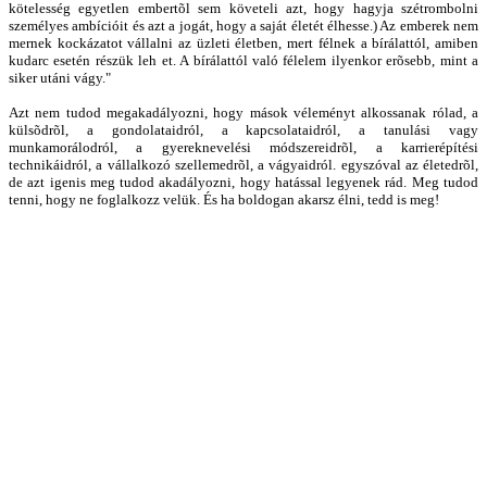
kötelesség egyetlen embertõl sem követeli azt, hogy hagyja szétrombolni
személyes ambícióit és azt a jogát, hogy a saját életét élhesse.) Az emberek nem
mernek kockázatot vállalni az üzleti életben, mert félnek a bírálattól, amiben
kudarc esetén részük leh et. A bírálattól való félelem ilyenkor erõsebb, mint a
siker utáni vágy."
Azt nem tudod megakadályozni, hogy mások véleményt alkossanak rólad, a
külsõdrõl, a gondolataidról, a kapcsolataidról, a tanulási vagy
munkamorálodról, a gyereknevelési módszereidrõl, a karrierépítési
technikáidról, a vállalkozó szellemedrõl, a vágyaidról. egyszóval az életedrõl,
de azt igenis meg tudod akadályozni, hogy hatással legyenek rád. Meg tudod
tenni, hogy ne foglalkozz velük. És ha boldogan akarsz élni, tedd is meg!