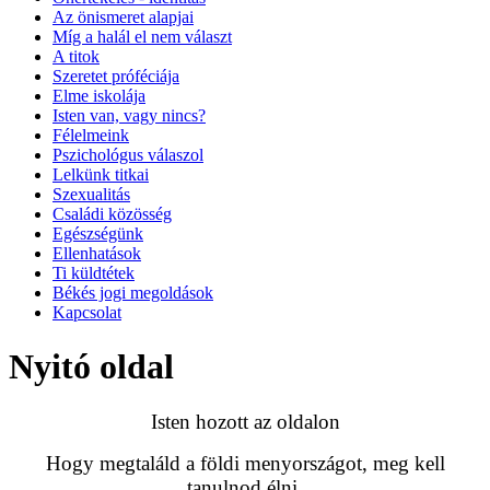
Az önismeret alapjai
Míg a halál el nem választ
A titok
Szeretet próféciája
Elme iskolája
Isten van, vagy nincs?
Félelmeink
Pszichológus válaszol
Lelkünk titkai
Szexualitás
Családi közösség
Egészségünk
Ellenhatások
Ti küldtétek
Békés jogi megoldások
Kapcsolat
Nyitó oldal
Isten hozott az oldalon
Hogy megtaláld a földi menyországot, meg kell
tanulnod élni,