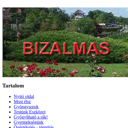
Tartalom
Nyitó oldal
Most élsz
Gyöngysorok
Testünk Eszközei
Gyógyítható a rák!
Gyermekségünk
Önértékelés - identitás