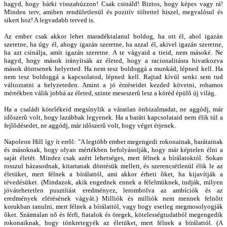
hagyd, hogy bárki visszahúzzon! Csak csináld! Biztos, hogy képes vagy rá!
Minden terv, amiben rendületlenül és pozitív töltettel hiszel, megvalósul és
sikert hoz! A legvadabb terved is.
Az ember csak akkor lehet maradéktalanul boldog, ha ott él, ahol igazán
szeretne, ha úgy él, ahogy igazán szeretne, ha azzal él, akivel igazán szeretne,
ha azt csinálja, amit igazán szeretne. A te vágyaid a tieid, nem másoké. Ne
hagyd, hogy mások irányítsák az életed, hogy a racionalitásra hivatkozva
mások döntsenek helyetted. Ha nem tesz boldoggá a munkád, lépned kell. Ha
nem tesz boldoggá a kapcsolatod, lépned kell. Rajtad kívül senki sem tud
változtatni a helyzeteden. Amint a jó érzéseidet kezded követni, rohamos
mértékben válik jobbá az életed, szinte meseszerû lesz a köréd épülõ új világ.
Ha a családi kötelékeid megsínylik a váratlan önbizalmadat, ne aggódj, már
idõszerû volt, hogy lazábbak legyenek. Ha a baráti kapcsolataid nem élik túl a
fejlõdésedet, ne aggódj, már idõszerû volt, hogy véget érjenek.
Napoleon Hill így ír errõl: "A legtöbb ember megengedi rokonainak, barátainak
és másoknak, hogy olyan mértékben befolyásolják, hogy már képtelen élni a
saját életét. Mindez csak azért lehetséges, mert félnek a bírálatoktól. Sokan
rosszul házasodnak, kitartanak döntésük mellett, és szerencsétlenül élik le az
életüket, mert félnek a bírálattól, ami akkor érheti õket, ha kijavítják a
tévedésüket. (Mindazok, akik engednek ennek a félelmüknek, tudják, milyen
jóvátehetetlen pusztítást eredményez, lerombolva az ambíciók és az
eredmények elérésének vágyát.) Milliók és milliók nem mennek felnõtt
korukban tanulni, mert félnek a bírálattól, vagy hogy esetleg megmosolyogják
õket. Számtalan nõ és férfi, fiatalok és öregek, kötelességtudatból megengedik
rokonaiknak, hogy tönkretegyék az életüket, mert félnek a bírálattól. (A